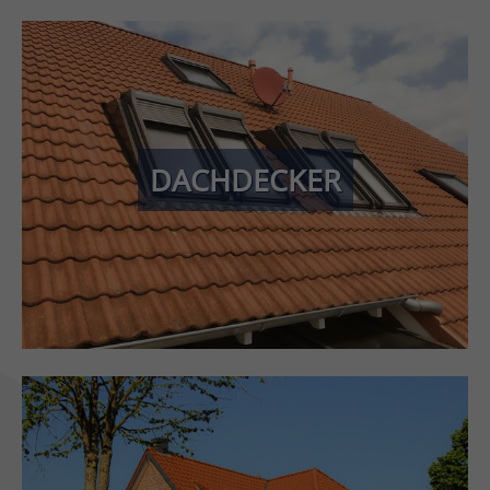
Ihr Dach in besten Händen! Wir bieten Ihnen umfassende
Dacharbeiten, von Flach- und Steildächern über
Dachdämmung bis zur Dachsanierung. Mit unserer
DACHDECKER
Erfahrung und modernster Technik sorgen wir dafür, dass
Ihr Dach langlebig, sicher und energieeffizient bleibt.
» MEHR ERFAHREN
Energie sparen und den Charme des Altbaus bewahren –
mit unserer professionellen Altbausanierung. Durch