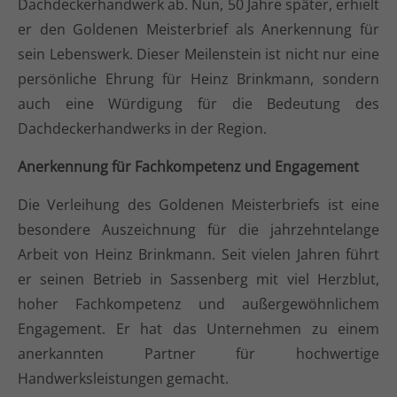
Dachdeckerhandwerk ab. Nun, 50 Jahre später, erhielt
info@yourdomain.com
er den Goldenen Meisterbrief als Anerkennung für
sein Lebenswerk. Dieser Meilenstein ist nicht nur eine
About us
persönliche Ehrung für Heinz Brinkmann, sondern
Lorem ipsum dolor sit amet, consectetuer
auch eine Würdigung für die Bedeutung des
adipiscing elit.
Dachdeckerhandwerks in der Region.
Aenean commodo ligula eget dolor. Aenean massa.
Anerkennung für Fachkompetenz und Engagement
Cum sociis natoque penatibus et magnis dis
parturient montes, nascetur ridiculus mus. Donec
Die Verleihung des Goldenen Meisterbriefs ist eine
quam felis, ultricies nec.
besondere Auszeichnung für die jahrzehntelange
Arbeit von Heinz Brinkmann. Seit vielen Jahren führt
er seinen Betrieb in Sassenberg mit viel Herzblut,
hoher Fachkompetenz und außergewöhnlichem
Engagement. Er hat das Unternehmen zu einem
anerkannten Partner für hochwertige
Handwerksleistungen gemacht.